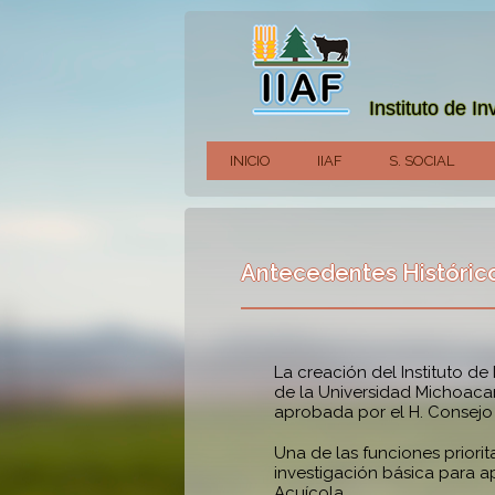
Instituto de In
INICIO
IIAF
S. SOCIAL
Antecedentes Históric
La creación del Instituto de 
de la Universidad Michoaca
aprobada por el H. Consejo U
Una de las funciones priorita
investigación básica para apl
Acuícola.