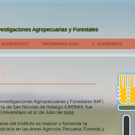
vestigaciones Agropecuarias y Forestales
ACUERDOS C.T.
PROGRAMAS ACAD.
C. ACADÉMICOS
os
Investigaciones Agropecuarias y Forestales (IIAF),
na de San Nicolás de Hidalgo (UMSNH), fue
niversitario el 12 de Julio de 1995.
rias del Instituto es realizar y fomentar la
icarla en las áreas Agrícola, Pecuaria, Forestal y