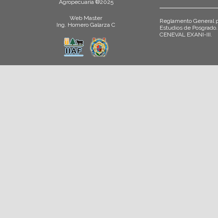
Agropecuaria ®2025
Web Master
Reglamento General p
Ing. Homero Galarza C
Estudios de Posgrado.
CENEVAL EXANI-III.