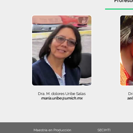
Profeso
Dra. M. dolores Uribe Salas
Dr
maria.uribe@umich.mx
se
Maestría en Producción
SECIHTI