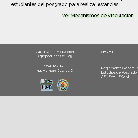
estudiantes del posgrado para realizar estancias.
Ver Mecanismos de Vinculación
Maestría en Producción
SECIHTI
Agropecuaria ®2025
Web Master
Reglamento General p
Ing. Homero Galarza C
Estudios de Posgrado.
CENEVAL EXANI-III.