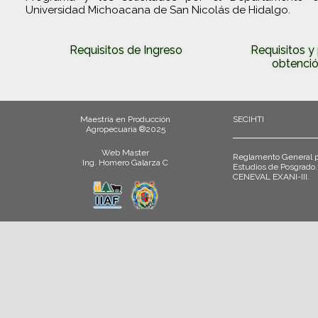
Universidad Michoacana de San Nicolás de Hidalgo.
Requisitos de Ingreso
Requisitos y
obtenció
Maestría en Producción
SECIHTI
Agropecuaria ®2025
Web Master
Reglamento General p
Ing. Homero Galarza C
Estudios de Posgrado.
CENEVAL EXANI-III.